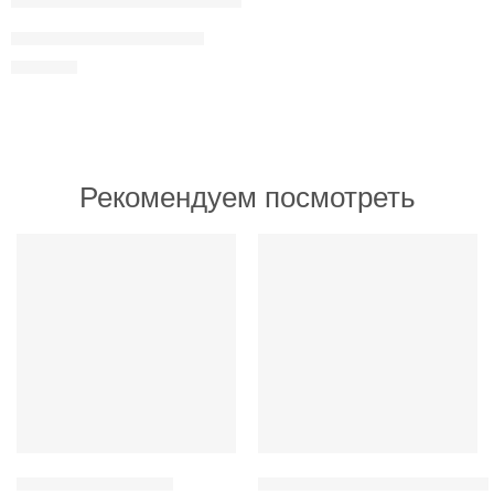
Мягкая игрушка единорог
250
MDL
Рекомендуем посмотреть
ИЗБРАННОЕ
ИЗБРАННОЕ
Магниты с дизайном
Кружки с уникальным дизайно