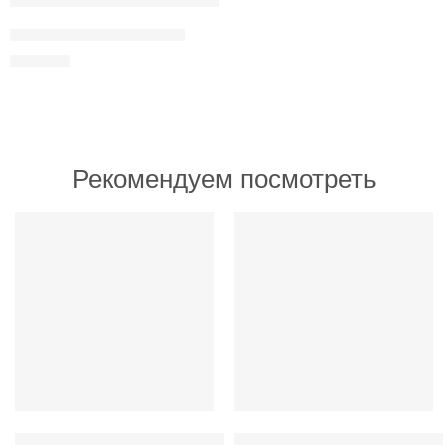
Мягкая игрушка единорог
250
MDL
Рекомендуем посмотреть
ИЗБРАННОЕ
ИЗБРАННОЕ
Открывалка с персональной печатью
Умный светодиодный светильни