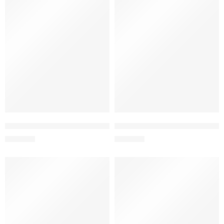
Хлопушка на гендер-пати (мальчик)
Хлопушка на гендер-пати (маль
150
MDL
150
MDL