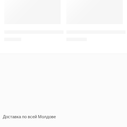
Открывалка с персональной печатью
Умный светодиодный светильни
120
MDL
1.000
MDL
Доставка по всей Молдове