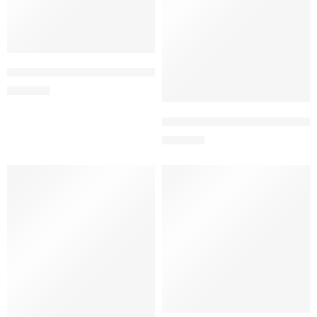
Кружка с печатью «Самый лучший дедушка на свете»
150
MDL
Хлопушка на гендер-пати (дево
150
MDL