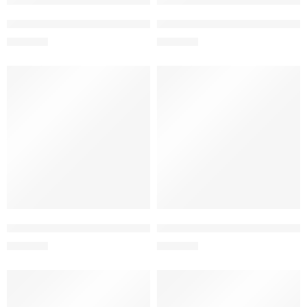
Кружка с печатью «Cea mai bună naşă din lume»
Кружка с печатью «Любимой по
150
MDL
150
MDL
Кружка с печатью «Din cana asta bea doar Naşa bogataşa»
Кружка с печатью «Мозг Андре
250
MDL
150
MDL