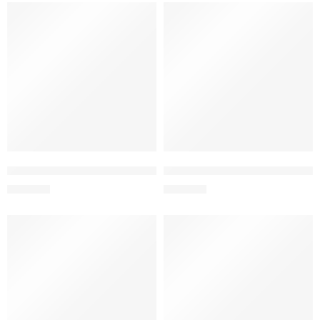
Кружка с ручкой в форме сердца «Лучшая дочка на свете»
Кружка с печатью «Хочу графи
150
MDL
150
MDL