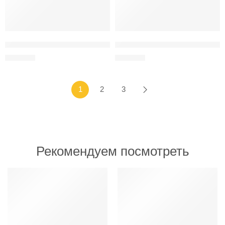
Кружка с ручкой в форме сердца «Ты моё счастье»
Хлопушка на гендер-пати (дево
200
MDL
150
MDL
1
2
3
Рекомендуем посмотреть
ИЗБРАННОЕ
ИЗБРАННОЕ