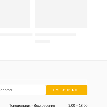
дничных свечей в торт
Растяжка на праздник
200
MDL
Понедельник - Воскресение
9:00 – 18:00