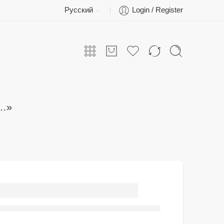
Русский
Login / Register
 …»
Кружка с ручкой в
форме сердца