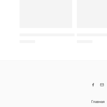
Ночник в форме медвежонка с сердечком
Шоколадная отк
400
MDL
100
MDL
Главная