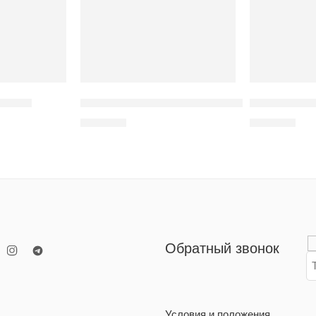
рытка
Термос с персональной надписью
Набор праз
500
MDL
100
MDL
Обратный звонок
Условия и положения