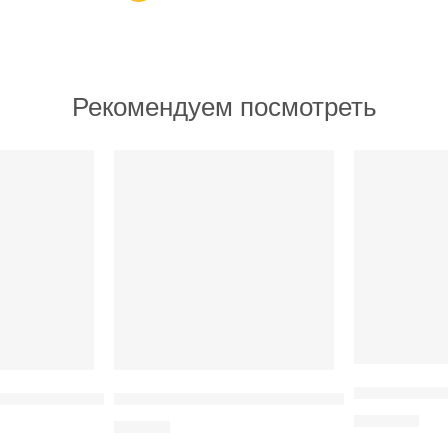
Рекомендуем посмотреть
ИЗБРАННОЕ
ИЗБРАННОЕ
Растяжка н
дный светильник с Wi-Fi, 15 м
Молочный шоколад с персональным диза
200
MDL
50
MDL