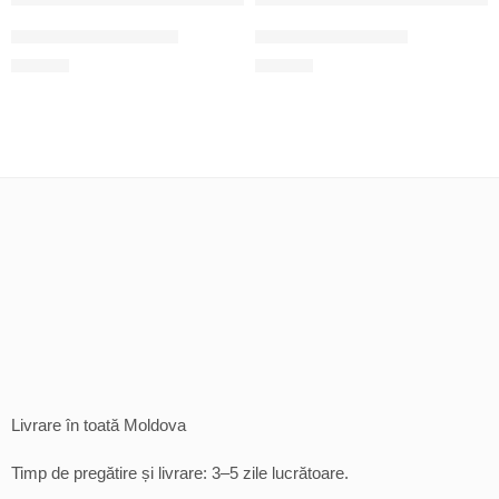
Felicitare pentru mama
Felicitare pentru frate
25
MDL
25
MDL
Livrare în toată Moldova
Timp de pregătire și livrare: 3–5 zile lucrătoare.