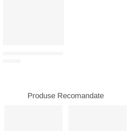
Ceasuri „Prinde momentul” 18+
360
MDL
Produse Recomandate
RECOMANDATE
RECOMANDATE