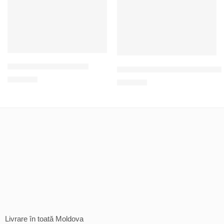
Întindere pentru sărbători
Un set de limbi de piping pentru 
200
MDL
120
MDL
Livrare în toată Moldova