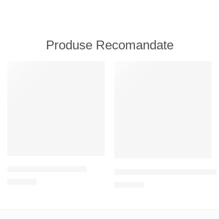
Produse Recomandate
RECOMANDATE
RECOMANDATE
Întindere pentru sărbători
Un set de limbi de piping pentru 
200
MDL
120
MDL