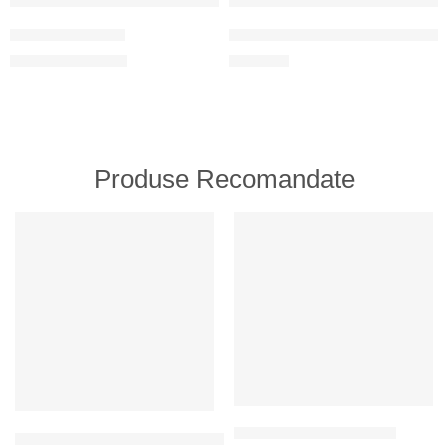
Cană pentru NAȘ
Cană cu mâner în formă de inimă
180
MDL
200
MDL
200
MDL
Produse Recomandate
RECOMANDATE
RECOMANDATE
Întindere pentru sărbători
Un set de limbi de piping pentru petrecere