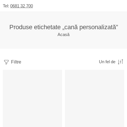
Tel:
0681 32 700
Produse etichetate „cană personalizată”
Acasă
Filtre
Un fel de
-10%