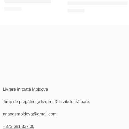
Întindere pentru sărbători
Un set de limbi de piping pentru 
200
MDL
120
MDL
Livrare în toată Moldova
Timp de pregătire și livrare: 3–5 zile lucrătoare.
ananasmoldova@gmail.com
+373 681 327 00