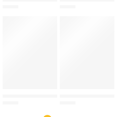
Confetti pentru petrecerea de gen (băiat)
Confetti pentru petrecerea de gen 
150
MDL
150
MDL
Confetti pentru petrecerea de gen (fata)
Confetti pentru petrecerea de gen 
150
MDL
150
MDL