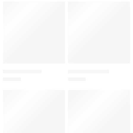
Jucărie de pluș poni
Jucărie de pluș ponei
200
MDL
200
MDL