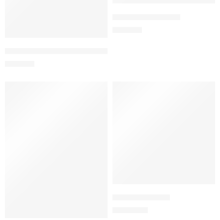
Jucărie de pluș ponei
200
MDL
Confetti pentru petrecerea de gen (fata).
150
MDL
Jucărie moale urs
1.000
MDL