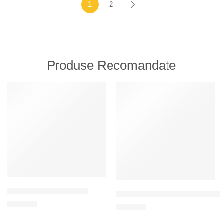
1
2
Produse Recomandate
RECOMANDATE
RECOMANDATE
Întindere pentru sărbători
Un set de limbi de piping pentru 
200
MDL
120
MDL