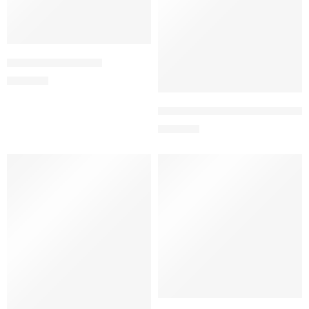
Jucărie de pluș ponei
200
MDL
Confetti pentru petrecerea de gen 
150
MDL