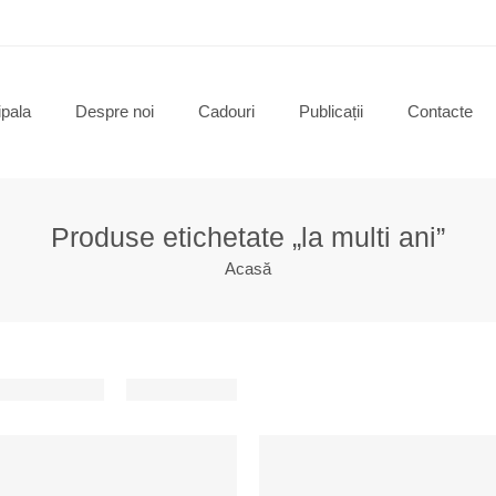
ipala
Despre noi
Cadouri
Publicații
Contacte
Produse etichetate „la multi ani”
Acasă