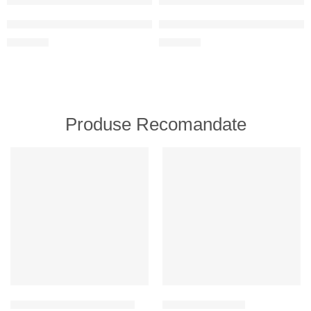
Un set de lumânări festive pentru tort
Un set de lumânări festive pentru 
100
MDL
100
MDL
Produse Recomandate
RECOMANDATE
RECOMANDATE
Topper pentru tort aniversar
Magneți cu design