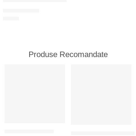
Magneți cu design
25
MDL
Produse Recomandate
RECOMANDATE
RECOMANDATE
Întindere pentru sărbători
Un set de limbi de piping pentru 