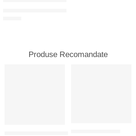
Suport pentru telefon cu inscripție personalizată
350
MDL
Produse Recomandate
RECOMANDATE
RECOMANDATE
Întindere pentru sărbători
Un set de limbi de piping pentru petrecere