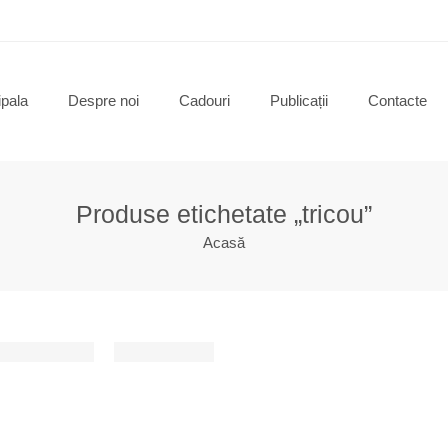
ipala
Despre noi
Cadouri
Publicații
Contacte
Produse etichetate „tricou”
Acasă