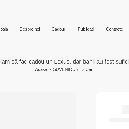
ipala
Despre noi
Cadouri
Publicații
Contacte
iam să fac cadou un Lexus, dar banii au fost sufici
Acasă
SUVENIRURI
Căni