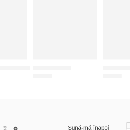
RECOMANDATE
ом
язычек для праздника
Винная открытка
Кружка с р
300
MDL
200
MDL
Sună-mă înapoi