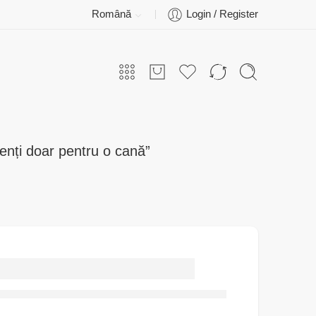
Română
Login / Register
enți doar pentru o cană”
Cana personalizată
„Vroiam să fac