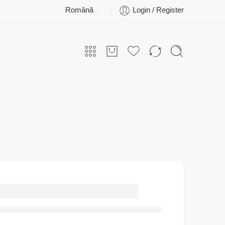
Română
Login / Register
Pahar de bere cu
glume