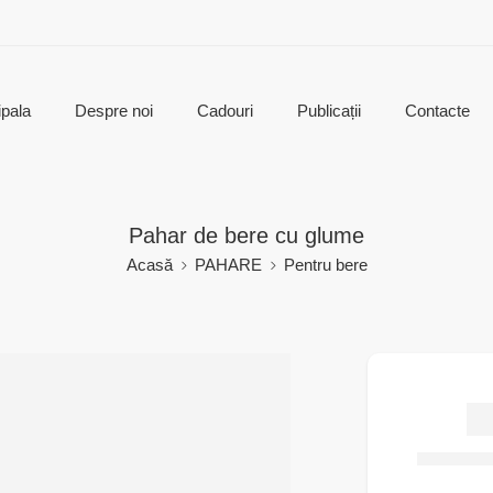
ipala
Despre noi
Cadouri
Publicații
Contacte
Pahar de bere cu glume
Acasă
PAHARE
Pentru bere