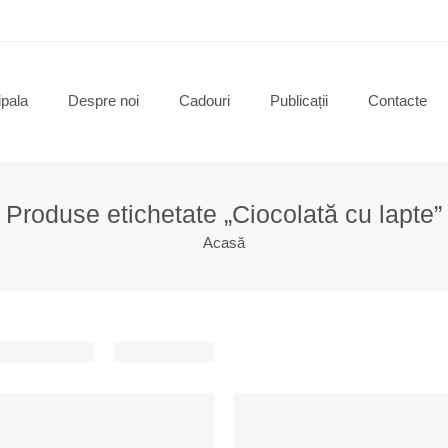
ipala
Despre noi
Cadouri
Publicații
Contacte
Produse etichetate „Ciocolată cu lapte”
Acasă