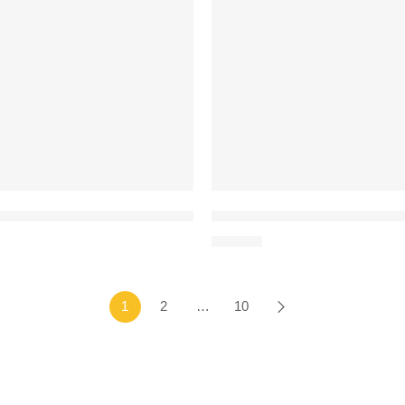
ciocolată „Un An Nou Fericit, tată!”
Ciocolată sub formă de felicit
50
MDL
1
2
…
10