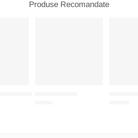
Produse Recomandate
RECOMANDATE
RECOMAND
de piping pentru petrecere
Magneți cu design
Topper pentr
25
MDL
100
MDL