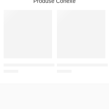
Produse Conexe
Кубок с персональной надписью
Футболка Персональная печат
400
MDL
700
MDL