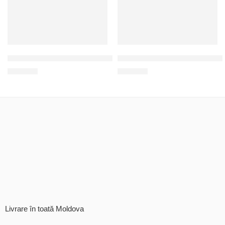
Подставка для телефона с персональной надписью
Фольгированный дождик для 
350
MDL
100
MDL
Livrare în toată Moldova